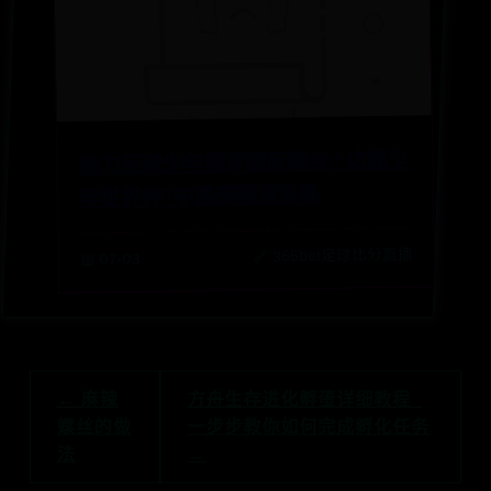
助力足球少年圆梦国际舞台 “达能少
年世界杯”中国赛圆满落幕
🔗 365bet足球比分直播
📅 07-03
← 麻辣
方舟生存进化孵蛋详细教程_
螺丝的做
一步步教你如何完成孵化任务
法
→