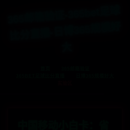
365
邮
箱
验
证-365bet
足
球
比
分
直
播-
日
博365
规
模
好
大
首页
365邮箱验证
365BET足球比分直播
日博365规模好大
实验区
中国移动小白卡：省