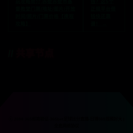
玩攻略简介,赤壁赤壁市基
钱？这5个
督教堂门票/地址/图片/开放
正规平台借
时间/照片/门票价格【携程
钱快还靠
攻略】
谱！ →
共享节点
ⓒ 2088 365邮箱验证-365bet足球比分直播-日博365规模好大 |
全息网络协议