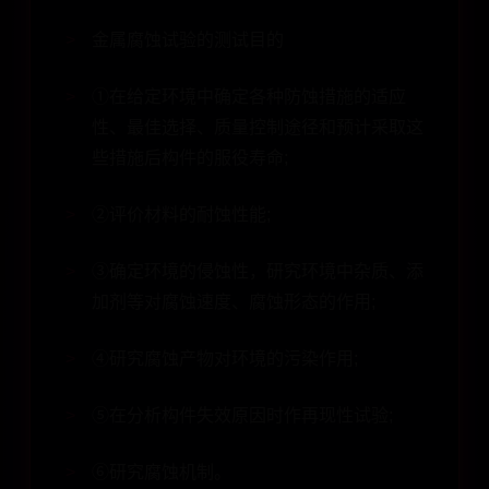
金属腐蚀试验的测试目的
①在给定环境中确定各种防蚀措施的适应
性、最佳选择、质量控制途径和预计采取这
些措施后构件的服役寿命;
②评价材料的耐蚀性能;
③确定环境的侵蚀性，研究环境中杂质、添
加剂等对腐蚀速度、腐蚀形态的作用;
④研究腐蚀产物对环境的污染作用;
⑤在分析构件失效原因时作再现性试验;
⑥研究腐蚀机制。