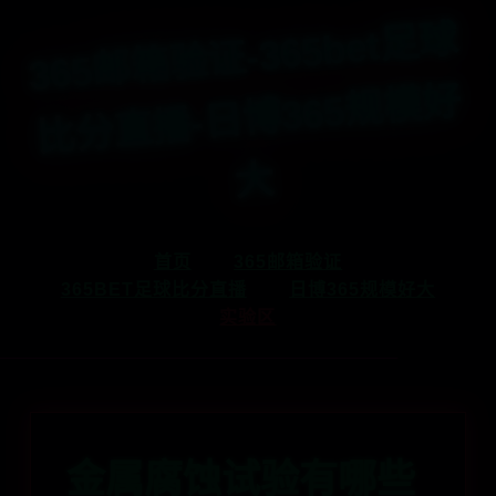
365
邮
箱
验
证-365bet
足
球
比
分
直
播-
日
博365
规
模
好
大
首页
365邮箱验证
365BET足球比分直播
日博365规模好大
实验区
金属腐蚀试验有哪些