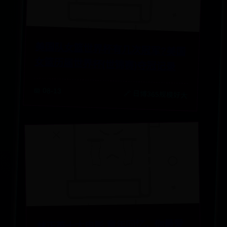
美国队女篮世界杯有几次冠军?美国
女篮历届世界杯(世锦赛)夺冠记录
📅 08-13
🔗 日博365规模好大
林正英十大电影 童年回忆，你最爱