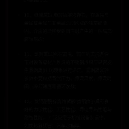
的腐蚀形式;
10、缝隙腐蚀:电解质溶液存在，在金属与
金属或金属与非金属之间构成的狭窄缝隙
内，介质的迁移受到阻滞时产生的一种局部
腐蚀形态;
11、氢剥离试验:在高温、高压的工况条件
下对设备母材上堆焊的不锈钢堆焊层是否发
生氢剥离(HID)现象进行评定。氢剥离试验
参数主要包括氢气压力、保温温度、保温时
间、冷却速度和循环次数;
12、黄铜耐脱锌腐蚀试验:黄铜由于具有良
好的力学性能、工艺性能、导电导热性能与
耐蚀性能,，广泛应用于机械设备制造中，
如换热器铜管、汽车水箱等。