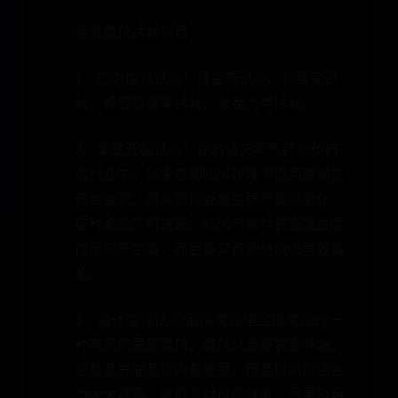
金属腐蚀试验项目
1、应力腐蚀试验：恒变形试验、恒载荷试
验、慢应变速率试验、断裂力学试验;
2、氢致开裂试验：在石油天然气行业和石
化行业中，如果在湿H2S环境下选用碳钢或
低合金钢，那么钢板会发生很严重的脆化。
这种脆化的机理是：H2S与钢材表面发生腐
蚀反应产生氢，而后氢又被钢材吸收导致氢
脆;
3、晶体腐蚀试验:晶间腐蚀是金属腐蚀的一
种常见的局部腐蚀，腐蚀从金属表面开始，
沿着晶界向晶粒内部发展，使晶粒间的结合
力大大减弱，降低了材料的强度，严重时可