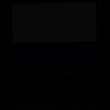
【問題】角色小小LAG的瞬移 @英
雄聯盟 League of Legends 哈啦板
🔗 365bet足球比分直播
📅 09-07
← 赤壁赤壁市基督教堂游
过年急需用