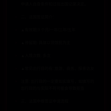
申请人自身条件和过往出国记录决定。
二、法国签证简介：
▲有效期:3 个月/一年/三年/五年
▲停留期: 具体以领馆批为主
▲入境次数: 多次
▲常见出行目的有: 旅游、商务、探亲访友
注意: 出行目的一定要如实填写，如填写的
出行目的与实际不符可能会导致拒签
三、法国申根签证申请流程