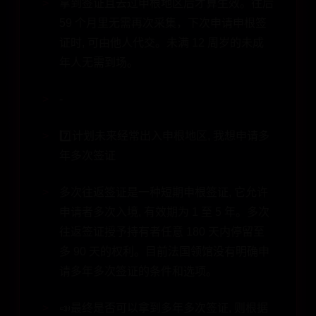
拿到签证且去过申根地区后才算生效。往后
59 个月里无需再次采集，下次申请申根签
证时, 可由他人代交。未满 12 周岁的未成
年人无需到场。
-
7️⃣计划未来经常出入申根地区, 我想申请多
年多次签证
多次往返签证是一种短期申根签证, 它允许
申请者多次入境, 有效期为 1 至 5 年。多次
往返签证授予持有者任意 180 天内停留至
多 90 天的权利。目前法国领馆没有明确申
请多年多次签证的条件和选项。
📣最终是否可以拿到多年多次签证, 则根据