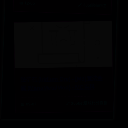
📅 12-05
🔗 365邮箱验证
铱矿石 (Iridium Ore) - [M3]魔法金
属 (ManaMetalMod) - MC百科
🔗 365bet足球比分直播
📅 09-07