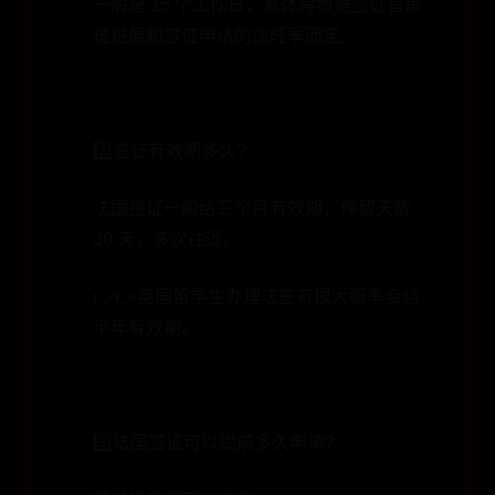
一般是 15 个工作日，具体得根据签证官审
理进展和签证申请的淡旺季而定。
-
2️⃣签证有效期多久?
法国签证一般给三个月有效期，停留天数
30 天，多次往返。
👉👉英国留学生办理法签有很大概率会给
半年有效期。
-
3️⃣法国签证可以提前多久申请?