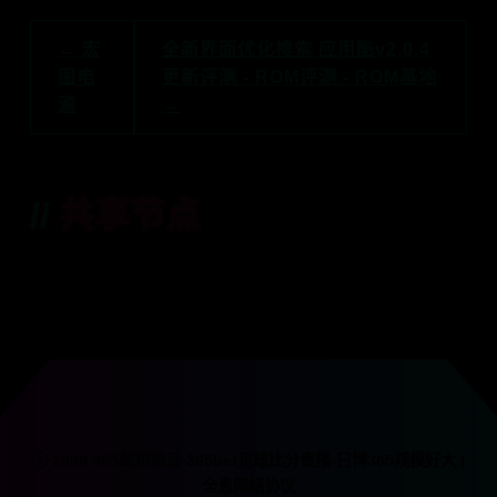
← 宏
全新界面优化搜索 应用酷v2.0.4
图电
更新评测 - ROM评测 - ROM基地
源
→
共享节点
ⓒ 2088 365邮箱验证-365bet足球比分直播-日博365规模好大 |
全息网络协议