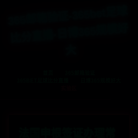
365
邮
箱
验
证-365bet
足
球
比
分
直
播-
日
博365
规
模
好
大
首页
365邮箱验证
365BET足球比分直播
日博365规模好大
实验区
法国申根签证办理常